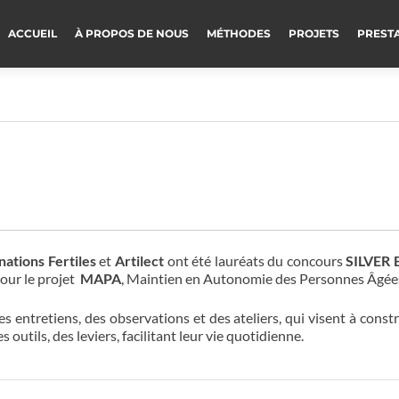
ACCUEIL
À PROPOS DE NOUS
MÉTHODES
PROJETS
PREST
nations Fertiles
et
Artilect
ont été lauréats du concours
SILVER
pour le projet
MAPA
, Maintien en Autonomie des Personnes Âgée
entretiens, des observations et des ateliers, qui visent à constr
utils, des leviers, facilitant leur vie quotidienne.